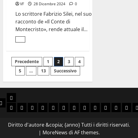
VF
28 Dicembre 2024
0
Lo scrittore Fabrizio Silei, nel suo
racconto de «Il Conte di
Montecristo», rende attuale il...
Leggi
di
più
su
Fabrizio
Paginazione
Precedente
1
2
3
4
Silei
racconta
5
…
13
Successivo
<br>Edmond
degli
Dantès
articoli
Libri
e
Chi Siamo
Slava Ukraini
Viva Brasil
Arriba España
Rivoluzione Conservatrice
Anni Decisivi
Guerra Civile Europea
Laboratorio delle idee
Ellade e Roma Antica
Spada e Corona
Avventura
Sol Levan
Narra
N
Diritto d'autore &copia; {anno} Tutti i diritti riservati.
|
MoreNews
di AF themes.