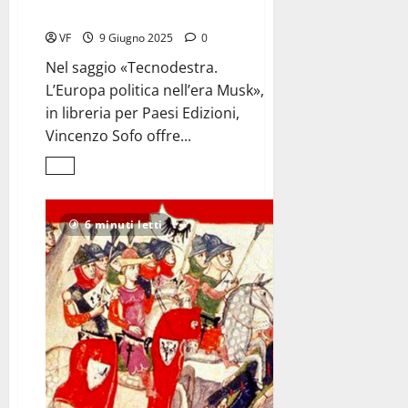
dell’Europa
VF
9 Giugno 2025
0
Nel saggio «Tecnodestra.
L’Europa politica nell’era Musk»,
in libreria per Paesi Edizioni,
Vincenzo Sofo offre...
Leggi
di
più
su
Idee
6 minuti letti
per
un
risveglio
<br>dell’Europa