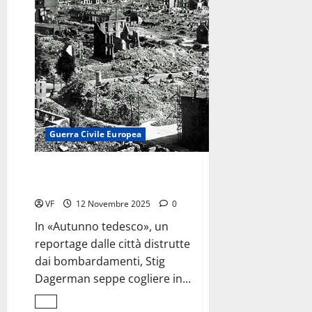
e
sogni
<br>dei
naviganti
italiani
Guerra Civile Europea
Autunno tedesco:
Guai ai vinti!
VF
12 Novembre 2025
0
In «Autunno tedesco», un
reportage dalle città distrutte
dai bombardamenti, Stig
Dagerman seppe cogliere in...
Leggi