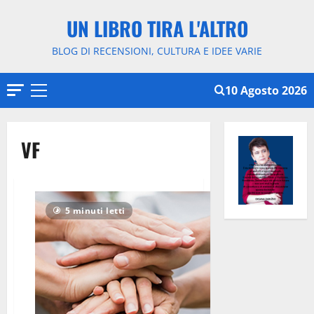
Vai
UN LIBRO TIRA L'ALTRO
al
contenuto
BLOG DI RECENSIONI, CULTURA E IDEE VARIE
10 Agosto 2026
Menu
principale
VF
5 minuti letti