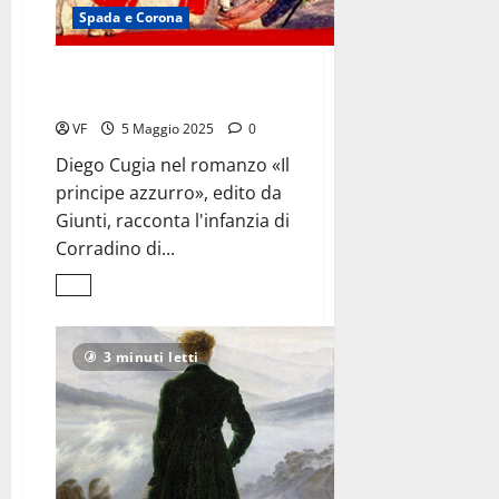
Spada e Corona
Corradino di Svevia,
l’Aquila spezzata
VF
5 Maggio 2025
0
Diego Cugia nel romanzo «Il
principe azzurro», edito da
Giunti, racconta l'infanzia di
Corradino di...
Leggi
di
più
su
Corradino
3 minuti letti
di
Svevia,
<br>l’Aquila
spezzata