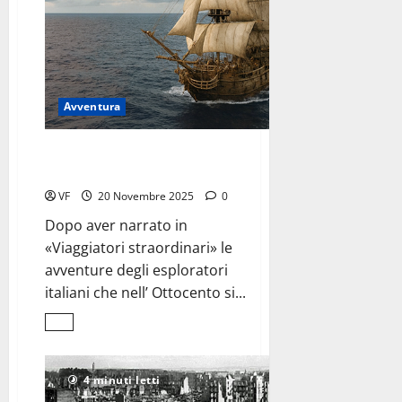
Avventura
Scoperte, naufragi e sogni
dei naviganti italiani
VF
20 Novembre 2025
0
Dopo aver narrato in
«Viaggiatori straordinari» le
avventure degli esploratori
italiani che nell’ Ottocento si...
Leggi
di
più
su
Scoperte,
4 minuti letti
naufragi