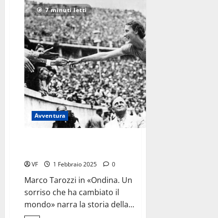
su
Come
7 minuti letti
dieci
anni
di
conflitto
<br>hanno
cambiato
il
Paese
Avventura
Ondina Valla,
il sorriso che ha cambiato il mondo
VF
1 Febbraio 2025
0
Marco Tarozzi in «Ondina. Un
sorriso che ha cambiato il
mondo» narra la storia della...