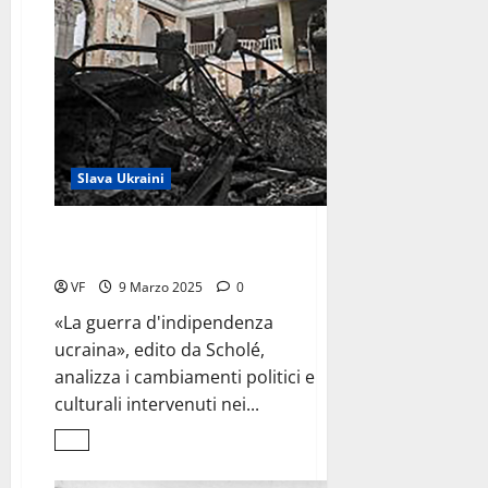
Slava Ukraini
Come dieci anni di conflitto
hanno cambiato il Paese
VF
9 Marzo 2025
0
«La guerra d'indipendenza
ucraina», edito da Scholé,
analizza i cambiamenti politici e
culturali intervenuti nei...
Leggi
di
più