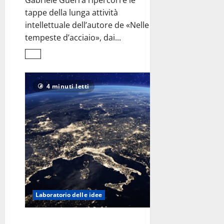
Gabriele Guerra ripercorre le
tappe della lunga attività
intellettuale dell’autore de «Nelle
tempeste d’acciaio», dai...
Leggi
di
più
su
Ernst
4 minuti letti
Jünger,
<br>una
biografia
letteraria
e
politica
Laboratorio delle idee
Idee per un risveglio