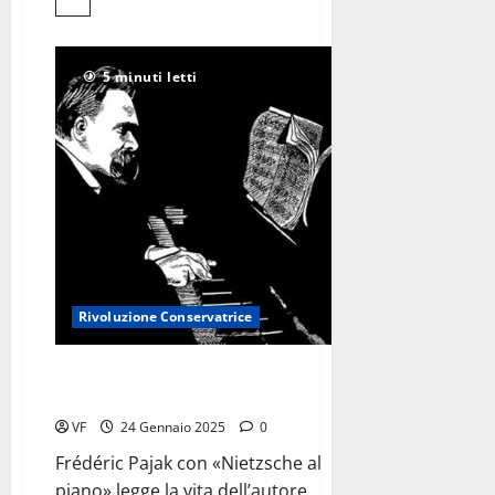
Leggi
di
più
su
Ondina
5 minuti letti
Valla,
<br>il
sorriso
che
ha
cambiato
il
mondo
Rivoluzione Conservatrice
Nietzsche,
un virtuoso per tutti e per nessuno
VF
24 Gennaio 2025
0
Frédéric Pajak con «Nietzsche al
piano» legge la vita dell’autore