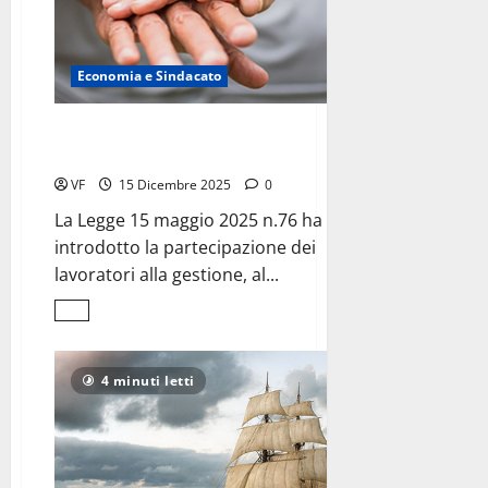
Economia e Sindacato
La partecipazione dei lavoratori
alla gestione delle imprese
VF
15 Dicembre 2025
0
La Legge 15 maggio 2025 n.76 ha
introdotto la partecipazione dei
lavoratori alla gestione, al...
Leggi
di
più
su
La
4 minuti letti
partecipazione
dei
lavoratori
<br>alla
gestione
delle
imprese