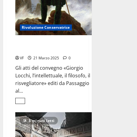
Rivoluzione Conservatrice
Giorgio Locchi,
intellettuale, filosofo, risvegliatore
VF
21 Marzo 2025
0
Gli atti del convegno «Giorgio
Locchi, l’intellettuale, il filosofo, il
risvegliatore» editi da Passaggio
al...
Leggi
di
più
su
Giorgio
3 minuti letti
Locchi,
<br>intellettuale,
filosofo,
risvegliatore