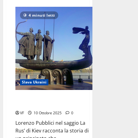
di
più
su
Autunno
4 minuti letti
tedesco:
<br>Guai
ai
vinti!
Slava Ukraini
La Rus’ di Kiev,
crocevia tra Europa e Asia
VF
10 Ottobre 2025
0
Lorenzo Pubblici nel saggio La
Rus’ di Kiev racconta la storia di