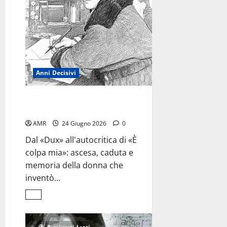
Anni Decisivi
Margherita Sarfatti,
l’inventrice del mito
AMR
24 Giugno 2026
0
Dal «Dux» all'autocritica di «È
colpa mia»: ascesa, caduta e
memoria della donna che
inventò...
Leggi
di
più
su
Margherita