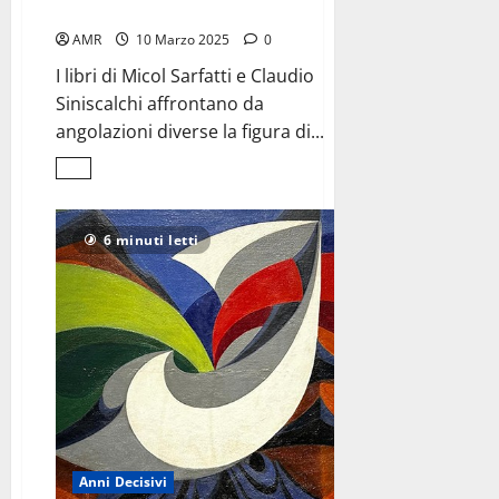
donna e intellettuale integrale
AMR
10 Marzo 2025
0
I libri di Micol Sarfatti e Claudio
Siniscalchi affrontano da
angolazioni diverse la figura di...
Leggi
di
più
su
Margherita
6 minuti letti
Sarfatti,
<br>donna
e
intellettuale
integrale
Anni Decisivi