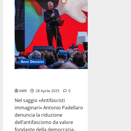
Crali
<br>l’evoluzione
del
volo
Anni Decisivi
Antifascisti immaginari
(ed ipocriti)
AMR
28 Aprile 2025
0
Nel saggio «Antifascisti
immaginari» Antonio Padellaro
denuncia la riduzione
dell’antifascismo da valore
fondante della democrazia...