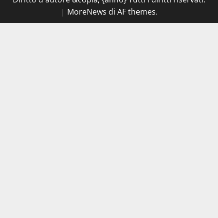
|
MoreNews
di AF themes.