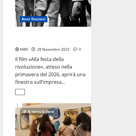
Anni Decisivi
Gabriele D’Annunzio
torna sul grande schermo
AMR
28 Novembre 2025
0
Il film «Alla festa della
rivoluzione», atteso nella
primavera del 2026, aprirà una
finestra sull’impresa...
Leggi
di
più
su
Gabriele
6 minuti letti
D’Annunzio
<br>torna
sul
grande
schermo