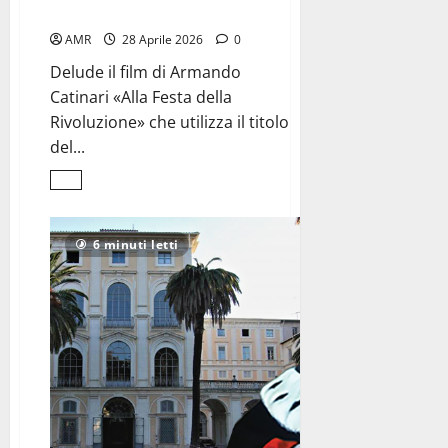
a pretesto scenografico
AMR
28 Aprile 2026
0
Delude il film di Armando
Catinari «Alla Festa della
Rivoluzione» che utilizza il titolo
del...
Leggi
di
più
su
Fiume
6 minuti letti
tradita,
ovvero
la
storia
ridotta
<br>a
pretesto
scenografico