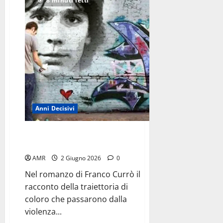
8 minuti letti
Sarfatti,
<br>l’inventrice
del
mito
Anni Decisivi
Il passato che ritorna
come un coltello nella memoria
AMR
2 Giugno 2026
0
Nel romanzo di Franco Currò il
racconto della traiettoria di
coloro che passarono dalla
violenza...