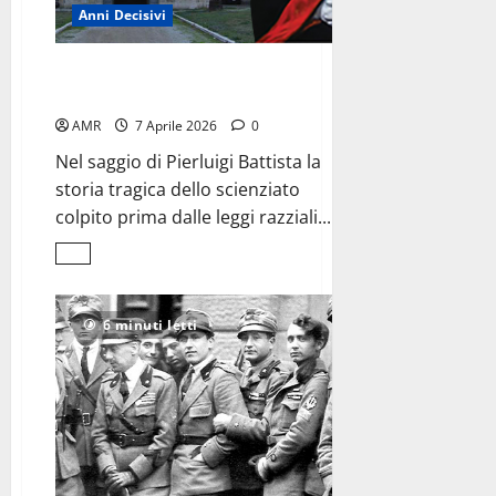
Anni Decisivi
Tullio Terni,
storia di una doppia discriminazione
AMR
7 Aprile 2026
0
Nel saggio di Pierluigi Battista la
storia tragica dello scienziato
colpito prima dalle leggi razziali...
Leggi
di
più
su
Tullio
6 minuti letti
Terni,
<br>storia
di
una
doppia
discriminazione