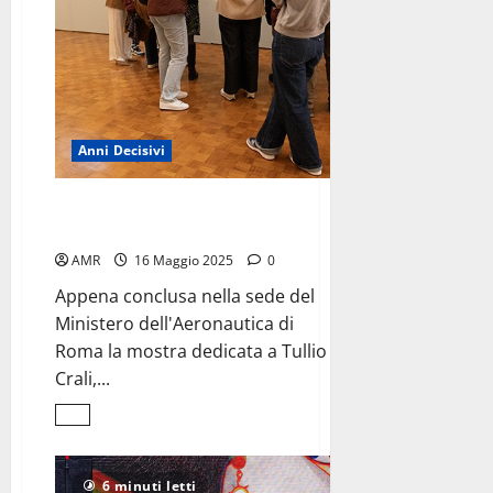
Anni Decisivi
Tullio Crali
l’evoluzione del volo
AMR
16 Maggio 2025
0
Appena conclusa nella sede del
Ministero dell'Aeronautica di
Roma la mostra dedicata a Tullio
Crali,...
Leggi
di
più
su
Tullio
6 minuti letti