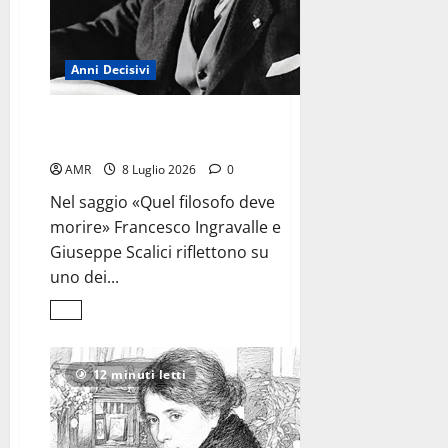
Anni Decisivi
La seconda morte
di Giovanni Gentile
AMR
8 Luglio 2026
0
Nel saggio «Quel filosofo deve
morire» Francesco Ingravalle e
Giuseppe Scalici riflettono su
uno dei...
Leggi
di
più
su
La
12 minuti letti
seconda
morte
<br>di
Giovanni
Gentile