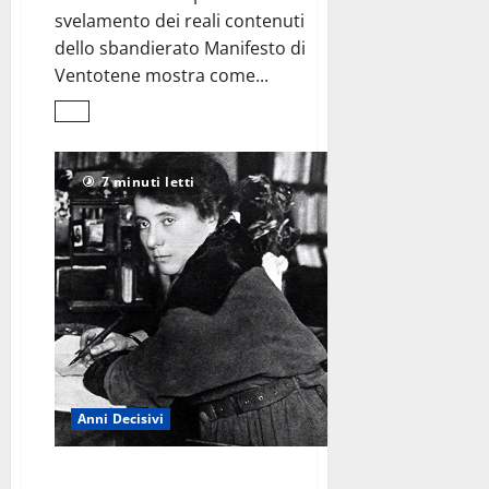
svelamento dei reali contenuti
dello sbandierato Manifesto di
Ventotene mostra come...
Leggi
di
più
su
La
7 minuti letti
sinistra
e
Ventotene
<br>urlare
sempre,
discutere
mai
Anni Decisivi
Margherita Sarfatti,