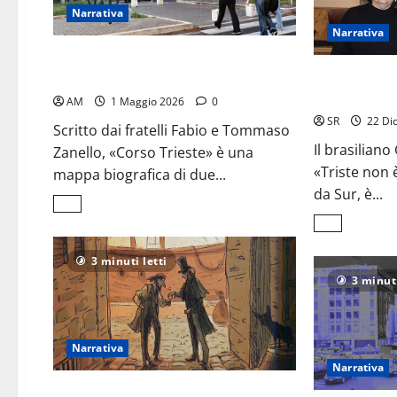
doppio:
Narrativa
<br>il
romanzo
Narrativa
che
mette
Corso Trieste,
in
un libro scoperto per caso
«Triste non è 
crisi
l’identità
Premio Iess 2
AM
1 Maggio 2026
0
SR
22 Di
Scritto dai fratelli Fabio e Tommaso
Il brasilian
Zanello, «Corso Trieste» è una
«Triste non è
mappa biografica di due...
da Sur, è...
Leggi
di
Leggi
più
di
su
più
Corso
3 minuti letti
su
Trieste,
«Triste
3 minuti
<br>un
non
libro
è
scoperto
la
per
parola
caso
giusta»
Narrativa
<br>
<em>Prem
Narrativa
Iess
2025</em>
Fabrizio Silei racconta