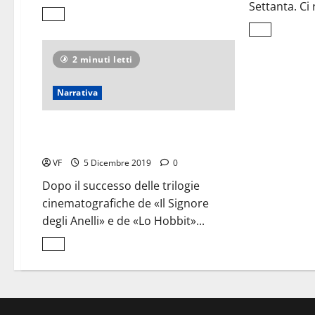
Settanta. Ci 
Leggi
di
Leggi
più
di
su
più
Storie
2 minuti letti
su
di
La
piccolo
«banda
<Br>cabotaggio
di
Narrativa
romano
bardascett
<br>per
le
Gli anni giovanili
vie
Terni
del padre degli Hobbit
VF
5 Dicembre 2019
0
Dopo il successo delle trilogie
cinematografiche de «Il Signore
degli Anelli» e de «Lo Hobbit»...
Leggi
di
più
su
Gli
anni
giovanili