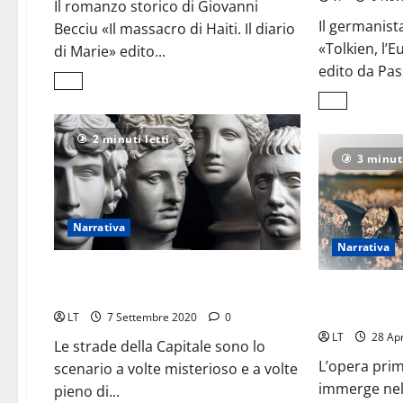
Il romanzo storico di Giovanni
Il germanis
Becciu «Il massacro di Haiti. Il diario
«Tolkien, l’
di Marie» edito...
edito da Pas
Leggi
di
Leggi
più
di
su
più
Negli
2 minuti letti
su
occhi
La
3 minuti
di
civiltà
Marie
e
il
l’immagina
crepuscolo
<br>nell’op
<br>della
di
colonia
Narrativa
J.R.R.
francese
Tolkien
Narrativa
di
Haiti
Storie di piccolo
cabotaggio romano
La «banda di b
per le vie Tern
LT
7 Settembre 2020
0
LT
28 Apr
Le strade della Capitale sono lo
L’opera prim
scenario a volte misterioso e a volte
immerge nell
pieno di...