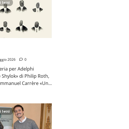
 letti
il suo doppio:
mette in crisi l’identità
ggio 2026
0
reria per Adelphi
Shylok» di Philip Roth,
 Emmanuel Carrère «Un...
 letti