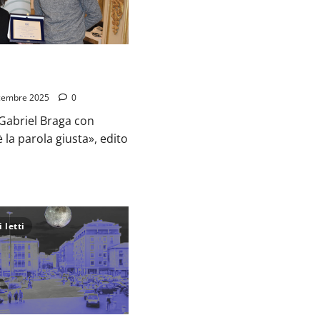
la parola giusta»
025
cembre 2025
0
o Gabriel Braga con
 la parola giusta», edito
 letti
io