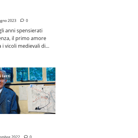
Terni
ugno 2023
0
gli anni spensierati
enza, il primo amore
i vicoli medievali di...
 letti
immaginario
.R.R. Tolkien
embre 2022
0