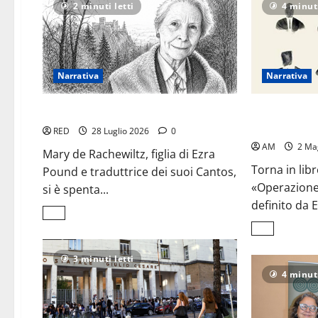
2 minuti letti
4 minuti
Narrativa
Narrativa
Addio a Mary de Rachewiltz
Philip Roth e 
il romanzo che 
RED
28 Luglio 2026
0
AM
2 Ma
Mary de Rachewiltz, figlia di Ezra
Torna in lib
Pound e traduttrice dei suoi Cantos,
«Operazione 
si è spenta...
definito da
Leggi
di
Leggi
più
di
su
più
Addio
3 minuti letti
su
a
Philip
4 minuti
Mary
Roth
de
e
Rachewiltz
il
suo