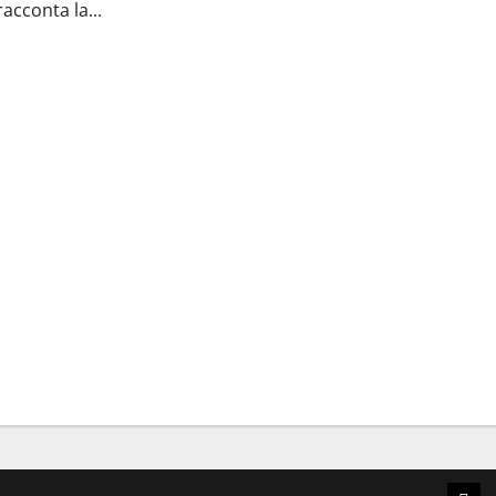
racconta la...
i»