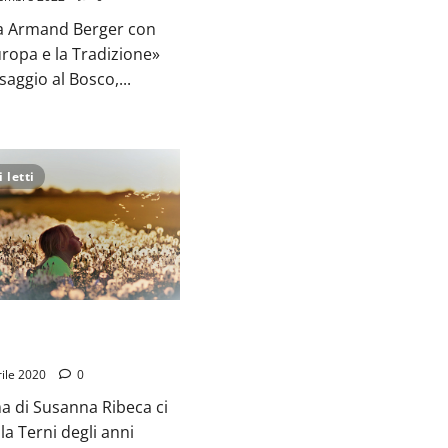
ta Armand Berger con
Europa e la Tradizione»
saggio al Bosco,...
 letti
rio
era
ardascetti»
i
ile 2020
0
a di Susanna Ribeca ci
a Terni degli anni