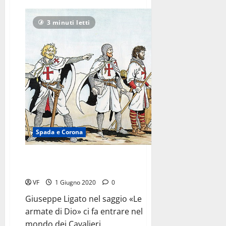
più
su
In
3 minuti letti
viaggio
tra
i
popoli
<br>dell’Asia
centrale
Spada e Corona
I monaci-guerrieri
a difesa della Terra Santa
VF
1 Giugno 2020
0
Giuseppe Ligato nel saggio «Le
armate di Dio» ci fa entrare nel
mondo dei Cavalieri...