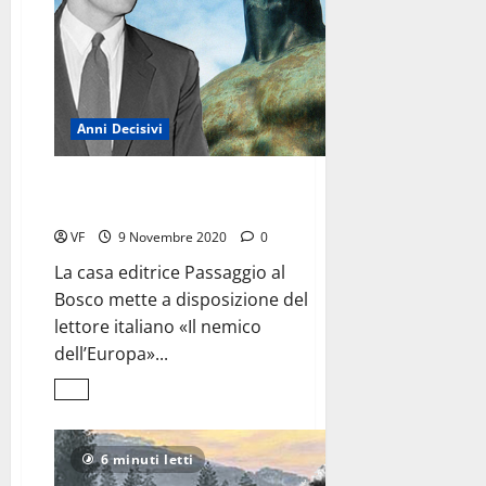
Anni Decisivi
F.P. Yockey, un americano
dal cuore europeo
VF
9 Novembre 2020
0
La casa editrice Passaggio al
Bosco mette a disposizione del
lettore italiano «Il nemico
dell’Europa»...
Leggi
di
più
su
F.P.
6 minuti letti
Yockey,