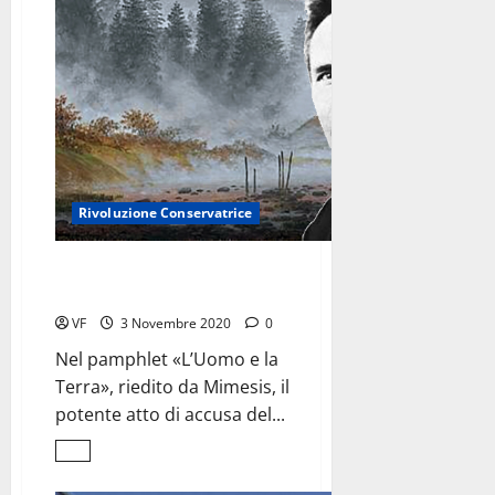
un
americano
<br>dal
cuore
europeo
Rivoluzione Conservatrice
Contro la distruzione
della natura e del paesaggio
VF
3 Novembre 2020
0
Nel pamphlet «L’Uomo e la
Terra», riedito da Mimesis, il
potente atto di accusa del...
Leggi
di
più