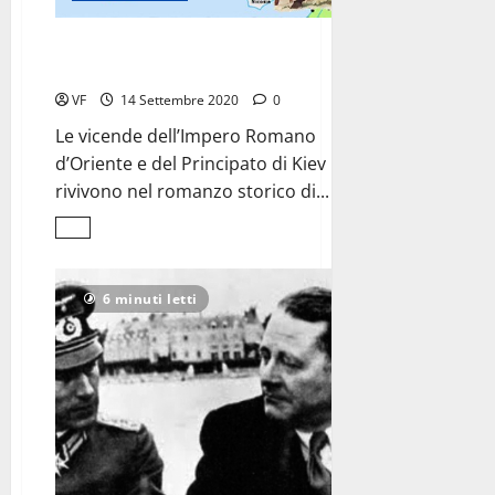
Carlo Massoni,
Il generale Bizantino
VF
14 Settembre 2020
0
Le vicende dell’Impero Romano
d’Oriente e del Principato di Kiev
rivivono nel romanzo storico di...
Leggi
di
più
su
Carlo
6 minuti letti
Massoni,
<br>Il
generale
Bizantino