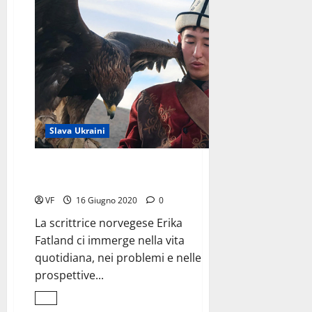
<Br>Le
porte
del
mito
Slava Ukraini
In viaggio tra i popoli
dell’Asia centrale
VF
16 Giugno 2020
0
La scrittrice norvegese Erika
Fatland ci immerge nella vita
quotidiana, nei problemi e nelle
prospettive...
Leggi
di