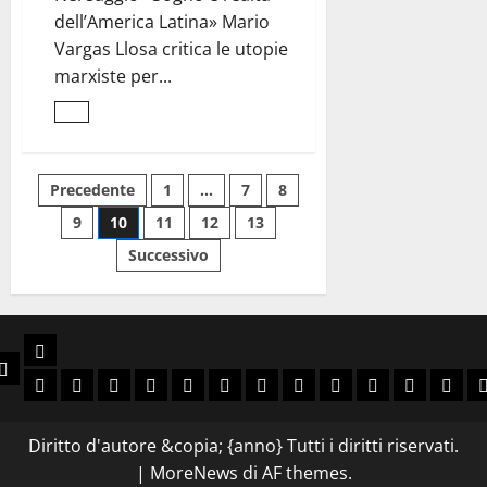
dell’America Latina» Mario
Vargas Llosa critica le utopie
marxiste per...
Leggi
di
più
su
Appello
Paginazione
Precedente
1
…
7
8
al
realismo
9
10
11
12
13
<br>contro
degli
le
utopie
Successivo
marxiste
articoli
Libri
e
Chi Siamo
Slava Ukraini
Viva Brasil
Arriba España
Rivoluzione Conservatrice
Anni Decisivi
Guerra Civile Europea
Laboratorio delle idee
Ellade e Roma Antica
Spada e Corona
Avventura
Sol Levan
Narra
N
Diritto d'autore &copia; {anno} Tutti i diritti riservati.
|
MoreNews
di AF themes.