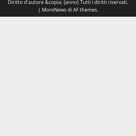
Diritto d'autore &copia; {anno} Tutti i diritti riservati.
|
MoreNews
di AF themes.