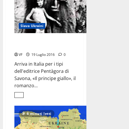
Slava Ukraini
Il principe giallo
racconta l’Holodomor
VF
19 Luglio 2016
0
Arriva in Italia per i tipi
dell'editrice Pentàgora di
Savona, «Il principe giallo», il
romanzo...
Leggi
di
più
su
Il
6 minuti letti
principe
giallo
<br>racconta
l’Holodomor