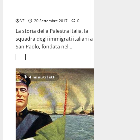
Palestra Italia,
insegnando il calcio in Brasile
VF
20 Settembre 2017
0
La storia della Palestra Italia, la
squadra degli immigrati italiani a
San Paolo, fondata nel...
Leggi
di
più
su
Palestra
4 minuti letti
Italia,
<br>insegnando
il
calcio
in
Brasile