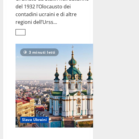
del 1932 l’Olocausto dei
contadini ucraini e di altre
regioni dell’Urss...
Leggi
di
più
su
Holodomor
3 minuti letti
1932-
33,
<br>il
genocidio
dimenticato
Slava Ukraini
Per le strade di Kyiv