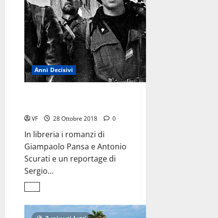
Anni Decisivi
Un ventotto ottobre
in libreria
VF
28 Ottobre 2018
0
In libreria i romanzi di
Giampaolo Pansa e Antonio
Scurati e un reportage di
Sergio...
Leggi
di
più
su
Un