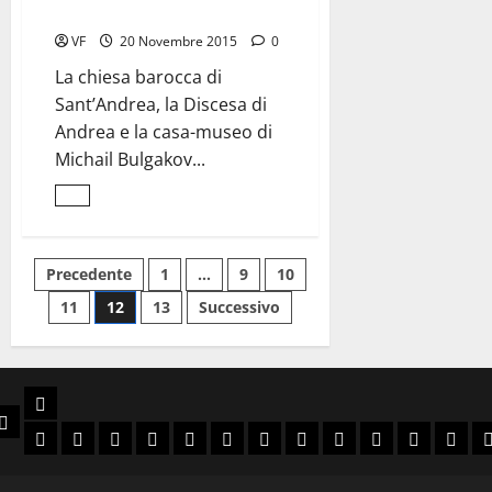
sulle orme di Bulgakov
VF
20 Novembre 2015
0
La chiesa barocca di
Sant’Andrea, la Discesa di
Andrea e la casa-museo di
Michail Bulgakov...
Leggi
di
più
su
Per
Paginazione
Precedente
1
…
9
10
le
strade
11
12
13
Successivo
di
degli
Kyiv
<br>sulle
orme
articoli
di
Bulgakov
Libri
e
Chi Siamo
Slava Ukraini
Viva Brasil
Arriba España
Rivoluzione Conservatrice
Anni Decisivi
Guerra Civile Europea
Laboratorio delle idee
Ellade e Roma Antica
Spada e Corona
Avventura
Sol Levan
Narra
N