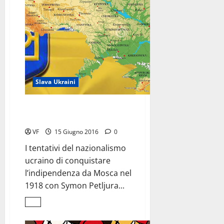
Slava Ukraini
Per una storia
del nazionalismo ucraino
VF
15 Giugno 2016
0
I tentativi del nazionalismo
ucraino di conquistare
l’indipendenza da Mosca nel
1918 con Symon Petljura...
Leggi
di
più