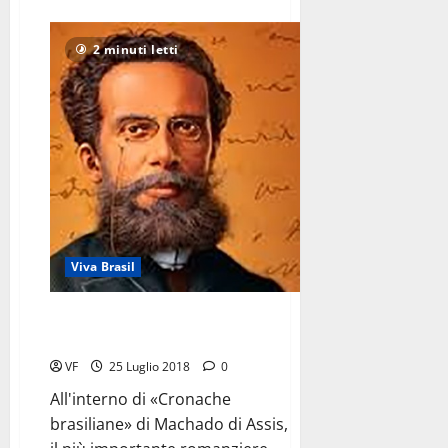
di
più
su
Una
2 minuti letti
donna
in
lotta
<br>tra
Portogallo
e
Olanda
Viva Brasil
Machado de Assis
contro lo scientismo ottocentesco
VF
25 Luglio 2018
0
All'interno di «Cronache
brasiliane» di Machado di Assis,