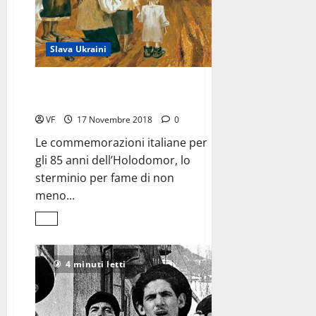
Slava Ukraini
L’Olocausto dimenticato
voluto da Stalin
VF
17 Novembre 2018
0
Le commemorazioni italiane per
gli 85 anni dell’Holodomor, lo
sterminio per fame di non
meno...
Leggi
di
più
su
L’Olocausto
4 minuti letti
dimenticato
<br>voluto
da
Stalin