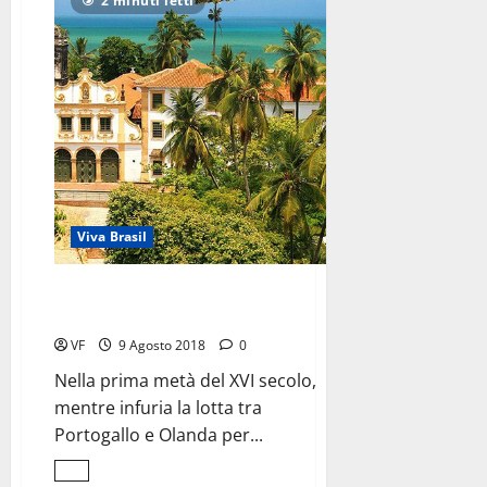
2 minuti letti
ventotto
ottobre
<BR>in
libreria
Viva Brasil
Una donna in lotta
tra Portogallo e Olanda
VF
9 Agosto 2018
0
Nella prima metà del XVI secolo,
mentre infuria la lotta tra
Portogallo e Olanda per...
Leggi