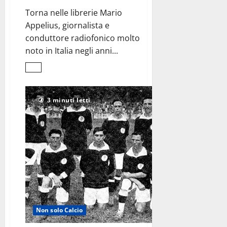
Torna nelle librerie Mario
Appelius, giornalista e
conduttore radiofonico molto
noto in Italia negli anni...
Leggi
di
più
su
L’Asia
3 minuti letti
vista
con
gli
occhi
<br>di
Mario
Appelius
Non solo Calcio