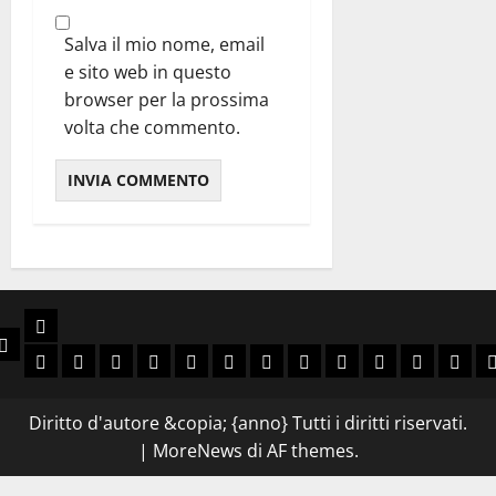
Salva il mio nome, email
e sito web in questo
browser per la prossima
volta che commento.
Libri
e
Chi Siamo
Slava Ukraini
Viva Brasil
Arriba España
Rivoluzione Conservatrice
Anni Decisivi
Guerra Civile Europea
Laboratorio delle idee
Ellade e Roma Antica
Spada e Corona
Avventura
Sol Levan
Narra
N
Diritto d'autore &copia; {anno} Tutti i diritti riservati.
|
MoreNews
di AF themes.