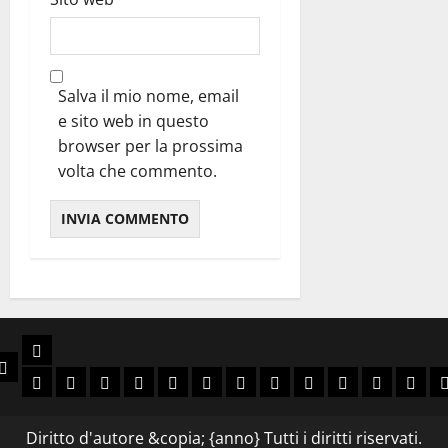
Salva il mio nome, email
e sito web in questo
browser per la prossima
volta che commento.
Libri
e
Chi Siamo
Slava Ukraini
Viva Brasil
Arriba España
Rivoluzione Conservatrice
Anni Decisivi
Guerra Civile Europea
Laboratorio delle idee
Ellade e Roma Antica
Spada e Corona
Avventura
Sol Levan
Narra
N
Diritto d'autore &copia; {anno} Tutti i diritti riservati.