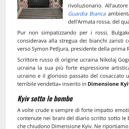
rivoluzionario. All’autor
Guardia Bianca
ambienta
dell’Armata rossa, del qu
Pur non simpatizzando per i rossi, Bulgako
considerava alla stregua dei bianchi zaristi 
verso Symon Petljura, presidente della prima 
Scrittore russo di origine ucraina Nikolaj G
ucraina la sua più forte espressione artist
ucraino e il glorioso passato del cosaccato 
terribile vendetta» inserito in
Dimensione Kyi
Kyiv sotto le bombe
A volte crude e sempre di forte impatto emot
contenute nei brani del diario scritto sotto l
che chiudono Dimensione Kyiv. Ne riportiamo