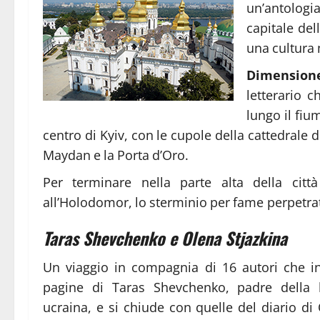
un’antologi
capitale de
una cultura 
Dimension
letterario c
lungo il fiu
centro di Kyiv, con le cupole della cattedrale 
Maydan e la Porta d’Oro.
Per terminare nella parte alta della ci
all’Holodomor, lo sterminio per fame perpetrat
Taras Shevchenko e Olena Stjazkina
Un viaggio in compagnia di 16 autori che ini
pagine di Taras Shevchenko, padre della l
ucraina, e si chiude con quelle del diario di 