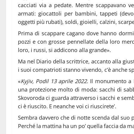
cacciati via a pedate. Mentre scappavano ve
armati: giocattoli per bambini, tappeti (dev
oggetti più rubati), soldi, gioielli, calzini, scar
Prima di scappare cagano dove hanno dormito, 
pozzi e con grosse pennellate della loro merd
loro, i russi, si addicono alla grande».
Ma nel Diario della scrittrice, accanto alla giu
i suoi compatrioti stanno vivendo, c’è anche sp
«
Kyjiv, Podil 13 aprile
2022
. Il monumento a H
una protezione molto di moda: sacchi di sabb
Skovoroda ci guarda attraverso i sacchi e sem
ci è riuscito. E neanche voi ci riuscirete’.
Sembra davvero che di notte scenda dal suo pie
Perché la mattina ha un po’ quella faccia da 