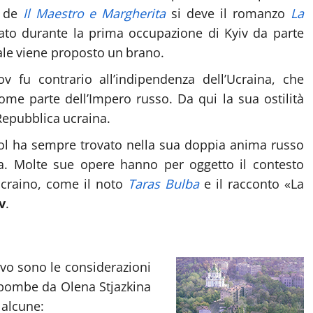
e de
Il Maestro e Margherita
si deve il romanzo
La
to durante la prima occupazione di Kyiv da parte
ale viene proposto un brano.
v fu contrario all’indipendenza dell’Ucraina, che
come parte dell’Impero russo. Da qui la sua ostilità
Repubblica ucraina.
ogol ha sempre trovato nella sua doppia anima russo
ica. Molte sue opere hanno per oggetto il contesto
ucraino, come il noto
Taras Bulba
e il racconto «La
v
.
ivo sono le considerazioni
e bombe da Olena Stjazkina
 alcune: