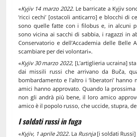
«
Kyjiv 14 marzo 2022
. Le barricate a Kyjiv son
‘ricci cechi’ [ostacoli anticarro] e blocchi di 
sono quelle fatte con i filobus e, in alcuni
sono vicina ai sacchi di sabbia, i ragazzi in abi
Conservatorio e dell’Accademia delle Belle A
scambiare per dei volontari».
«
Kyjiv 30 marzo 2022
, [L’artiglieria ucraina] 
dai missili russi che arrivano da Buča, qu
bombardamento e l’altro i ‘liberatori’ hanno
amici hanno approvato. Quando la prossima v
non gli andrà più bene, il loro amico approve
amico è il popolo russo, che uccide, stupra, de
I soldati russi in fuga
«
Kyjiv, 1 aprile 2022
. La
Rusnja
[i soldati Russi