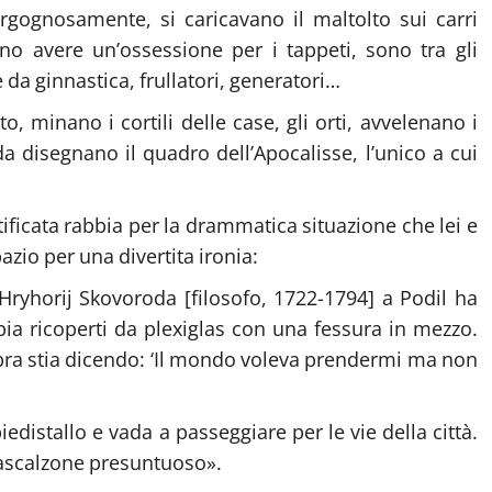
rgognosamente, si caricavano il maltolto sui carri
ono avere un’ossessione per i tappeti, sono tra gli
pe da ginnastica, frullatori, generatori…
minano i cortili delle case, gli orti, avvelenano i
a disegnano il quadro dell’Apocalisse, l’unico a cui
stificata rabbia per la drammatica situazione che lei e
azio per una divertita ironia:
ryhorij Skovoroda [filosofo, 1722-1794] a Podil ha
ia ricoperti da plexiglas con una fessura in mezzo.
bra stia dicendo: ‘Il mondo voleva prendermi ma non
distallo e vada a passeggiare per le vie della città.
mascalzone presuntuoso».