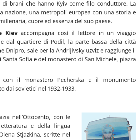
a di brani che hanno Kyiv come filo conduttore. La
lla nazione, una metropoli europea con una storia e
millenaria, cuore ed essenza del suo paese.
e Kiev
accompagna così il lettore in un viaggio
he dal quartiere di Podil, la parte bassa della città
me Dnipro, sale per la Andrijivsky uzviz e raggiunge il
di Santa Sofia e del monastero di San Michele, piazza
ttà con il monastero Pecherska e il monumento
o dai sovietici nel 1932-1933.
zia nell’Ottocento, con le
etteratura e della lingua
Olena Stjazkina, scritte nel