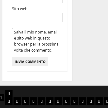
Sito web
Salva il mio nome, email
e sito web in questo
browser per la prossima
volta che commento.
Libri
e
Chi Siamo
Slava Ukraini
Viva Brasil
Arriba España
Rivoluzione Conservatrice
Anni Decisivi
Guerra Civile Europea
Laboratorio delle idee
Ellade e Roma Antica
Spada e Corona
Avventura
Sol Levan
Narra
N